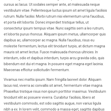
cursus ac lacus. Ut sodales semper ante, at malesuada neque
vestibulum vitae. Pellentesque luctus ipsum sit amet ligula facilisis
rutrum. Nulla facilisi. Morbi rutrum nisi elementum urna faucibus,
et porta elit lobortis. Donec imperdiet tristique tellus, ut
consectetur ipsum tempus vitae. Nunc sagittis sem a leo rutrum,
et lobortis purus rhoncus. Aliquam ipsum metus, ullamcorper quis
dapibus ac, ullamcorper ac magna. Nulla faucibus, risus eu
molestie fermentum, lectus elit tincidunt turpis, at dictum magna
mauris sit amet lectus. Fusce malesuada rhoncus ultricies. In
interdum, odio et dapibus interdum, turpis arcu gravida odio, quis
bibendum est dui et magna. In posuere eget magna eget lacinia.
Maecenas efficitur sollicitudin fermentum.
Vivamus nec mattis ipsum. Nam fringilla laoreet dolor. Aliquam
lacus nisl, viverra ac convallis sit amet, fermentum vitae magna.
Phasellus tristique risus non ipsum porttitor maximus. Vestibulum
tincidunt elit ac posuere viverra. Curabitur facilisis, libero at
vestibulum commodo, est odio sagittis augue, non varius ligula
nibh a ex. In lorem velit, commodo a massa eget, sagittis dapibus