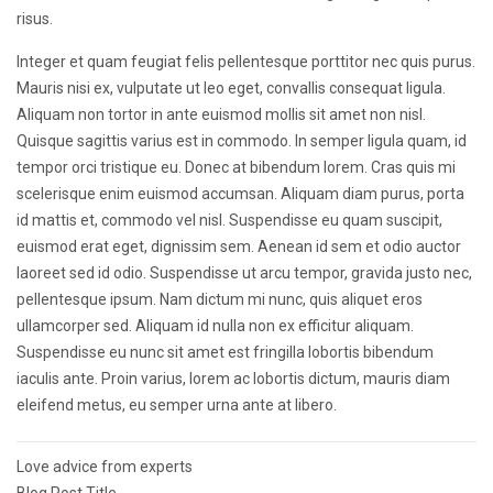
risus.
Integer et quam feugiat felis pellentesque porttitor nec quis purus.
Mauris nisi ex, vulputate ut leo eget, convallis consequat ligula.
Aliquam non tortor in ante euismod mollis sit amet non nisl.
Quisque sagittis varius est in commodo. In semper ligula quam, id
tempor orci tristique eu. Donec at bibendum lorem. Cras quis mi
scelerisque enim euismod accumsan. Aliquam diam purus, porta
id mattis et, commodo vel nisl. Suspendisse eu quam suscipit,
euismod erat eget, dignissim sem. Aenean id sem et odio auctor
laoreet sed id odio. Suspendisse ut arcu tempor, gravida justo nec,
pellentesque ipsum. Nam dictum mi nunc, quis aliquet eros
ullamcorper sed. Aliquam id nulla non ex efficitur aliquam.
Suspendisse eu nunc sit amet est fringilla lobortis bibendum
iaculis ante. Proin varius, lorem ac lobortis dictum, mauris diam
eleifend metus, eu semper urna ante at libero.
Post
Love advice from experts